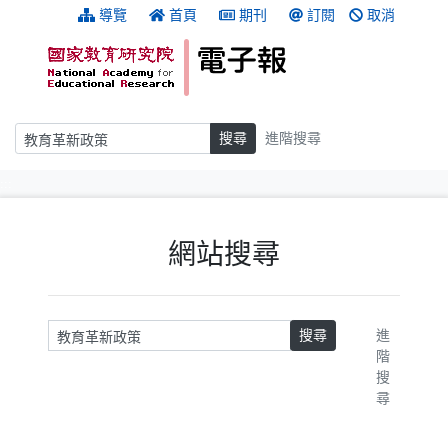
跳到主要內容
:::
導覽
首頁
期刊
訂閱
取消
搜尋
搜尋
進階搜尋
:::
網站搜尋
請輸入關鍵字
搜尋
進
階
搜
尋