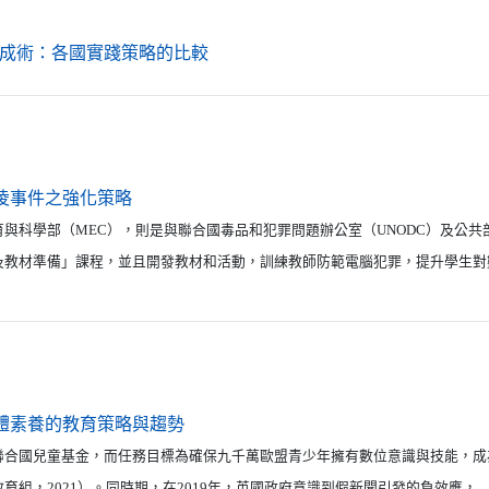
（另開新視窗）
成術：各國實踐策略的比較
（另開新視窗）
凌事件之強化策略
與科學部（MEC），則是與聯合國毒品和犯罪問題辦公室（UNODC）及公共
及教材準備」課程，並且開發教材和活動，訓練教師防範電腦犯罪，提升學生對
（另開新視窗）
體素養的教育策略與趨勢
聯合國兒童基金，而任務目標為確保九千萬歐盟青少年擁有數位意識與技能，成
育組，2021）。同時期，在2019年，英國政府意識到假新聞引發的負效應，