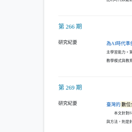
第 266 期
研究紀要
為AI時代準
主學習能力。
教學模式與教
第 269 期
研究紀要
臺灣的
數位
本文針對Fou
與方法，則是