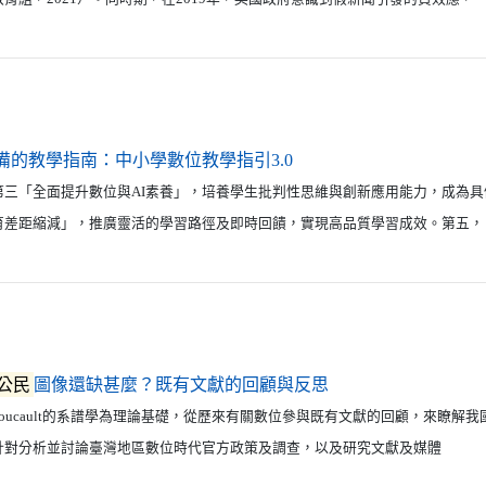
（另開新視窗）
備的教學指南：中小學數位教學指引3.0
第三「全面提升數位與AI素養」，培養學生批判性思維與創新應用能力，成為具
育差距縮減」，推廣靈活的學習路徑及即時回饋，實現高品質學習成效。第五，
（另開新視窗）
公民
圖像還缺甚麼？既有文獻的回顧與反思
cault的系譜學為理論基礎，從歷來有關數位參與既有文獻的回顧，來瞭解我
針對分析並討論臺灣地區數位時代官方政策及調查，以及研究文獻及媒體