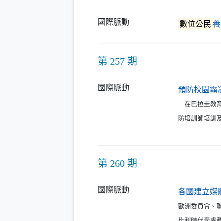
國際脈動
數位公民
養
第 257 期
國際脈動
預防校園霸
在巴拉圭教育
防培訓師培訓
第 260 期
國際脈動
各國建立媒
歐洲委員會、
比利時代表處教