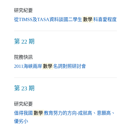
研究紀要
（另開
從TIMSS及TASA資料談國二學生
數學
科喜愛程度
第 22 期
院務快訊
（另開新視窗）
2011海峽兩岸
數學
名詞對照研討會
第 23 期
研究紀要
值得我國
數學
教育努力的方向-成就高、意願高、
（另開新視窗）
優劣小