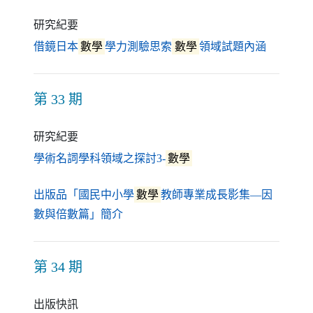
研究紀要
（另開新
借鏡日本
數學
學力測驗思索
數學
領域試題內涵
第 33 期
研究紀要
（另開新視窗）
學術名詞學科領域之探討3-
數學
出版品「國民中小學
數學
教師專業成長影集—因
（另開新視窗）
數與倍數篇」簡介
第 34 期
出版快訊