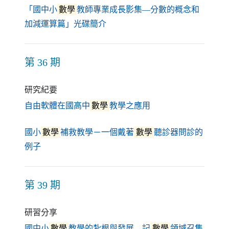
「國中小
數學
教師專業成長影集—分數的概念和
（另開新視窗）
加減運算篇」光碟簡介
第 36 期
研究紀要
（另開新視窗）
自由軟體在國高中
數學
教學之應用
國小
數學
補救教學－一個戴著
數學
聽診器問診的
（另開新視窗）
例子
第 39 期
研習分享
國中小
數學
教學的紮根與發展—記
數學
領域召集