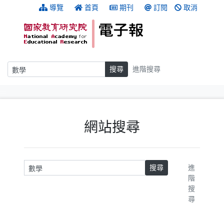
跳到主要內容
:::
導覽
首頁
期刊
訂閱
取消
搜尋
搜尋
進階搜尋
:::
網站搜尋
請輸入關鍵字
搜尋
進
階
搜
尋