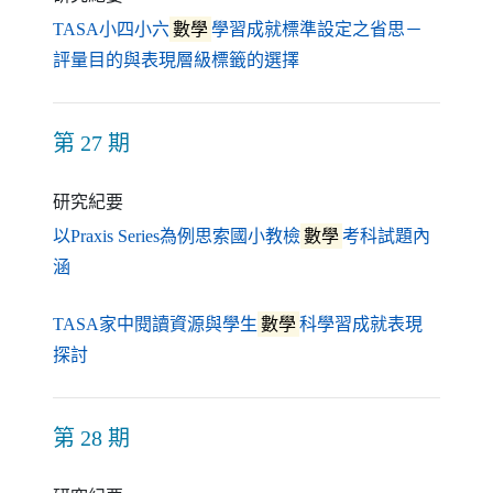
TASA小四小六
數學
學習成就標準設定之省思－
（另開新視窗）
評量目的與表現層級標籤的選擇
第 27 期
研究紀要
以Praxis Series為例思索國小教檢
數學
考科試題內
（另開新視窗）
涵
TASA家中閱讀資源與學生
數學
科學習成就表現
（另開新視窗）
探討
第 28 期