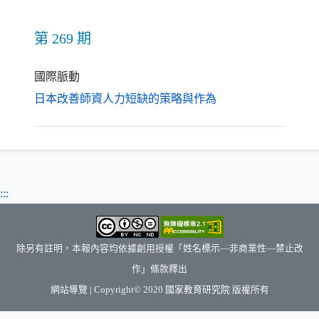
第 269 期
國際脈動
（另開新視窗）
日本改善師資人力短缺的策略與作為
:::
除另有註明，本報內容均依據創用授權「姓名標示—非商業性—禁止改
作」條款釋出
（另開新視窗）
網站導覽
| Copyright© 2020
國家教育研究院
版權所有