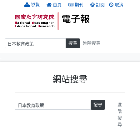
跳到主要內容
:::
導覽
首頁
期刊
訂閱
取消
搜尋
搜尋
進階搜尋
:::
網站搜尋
請輸入關鍵字
搜尋
進
階
搜
尋