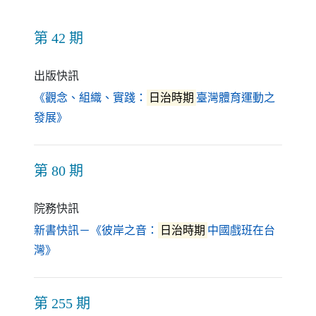
第 42 期
出版快訊
《觀念、組織、實踐：
日治時期
臺灣體育運動之
（另開新視窗）
發展》
第 80 期
院務快訊
新書快訊－《彼岸之音：
日治時期
中國戲班在台
（另開新視窗）
灣》
第 255 期