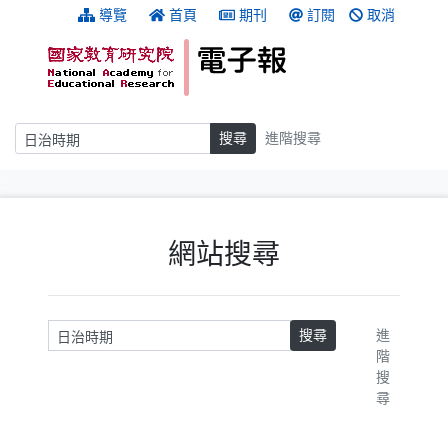
跳到主要內容
:::
導覽
首頁
期刊
訂閱
取消
搜尋
搜尋
進階搜尋
:::
網站搜尋
請輸入關鍵字
搜尋
進
階
搜
尋