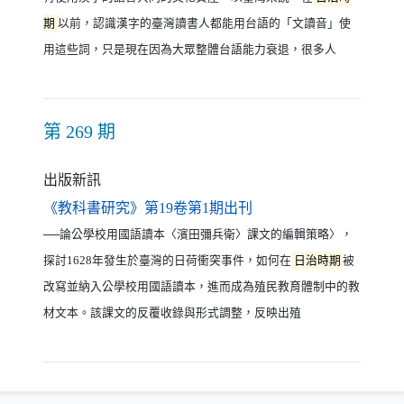
期
以前，認識漢字的臺灣讀書人都能用台語的「文讀音」使
用這些詞，只是現在因為大眾整體台語能力衰退，很多人
第 269 期
出版新訊
（另開新視窗）
《教科書研究》第19卷第1期出刊
──論公學校用國語讀本〈濱田彌兵衛〉課文的編輯策略〉，
探討1628年發生於臺灣的日荷衝突事件，如何在
日治時期
被
改寫並納入公學校用國語讀本，進而成為殖民教育體制中的教
材文本。該課文的反覆收錄與形式調整，反映出殖