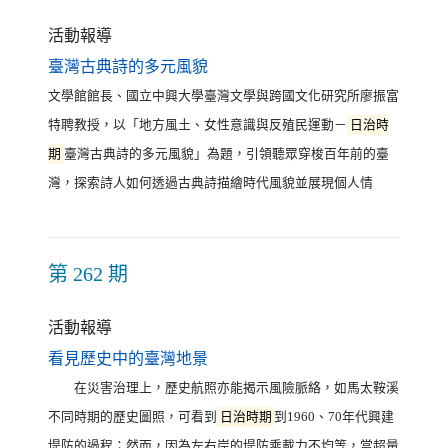
活動報導
（另開新視窗）
臺灣古典詩的多元風貌
文學館館長、國立中興大學臺灣文學與跨國文化研究所廖振富
特聘教授，以「地方風土、女性意識與反殖民運動－
日治時
期
臺灣古典詩的多元風貌」為題，引領聽眾穿梭百年前的臺
灣，探索詩人如何透過古典詩描繪時代風貌並展現個人情
第 262 期
活動報導
（另開新視窗）
看見歷史中的臺灣地景
在災害治理上，歷史航照亦能揭示風險脈絡，如馬太鞍溪
不同時期的歷史圖照，可看到
日治時期
到1960、70年代興建
堤防的過程；然而，因為左右岸的堤防乘載力不均等，當超量