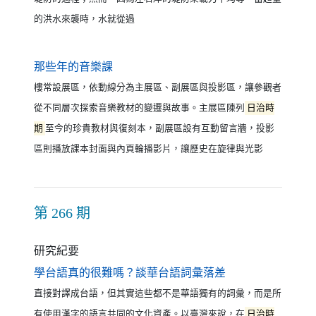
的洪水來襲時，水就從過
（另開新視窗）
那些年的音樂課
樓常設展區，依動線分為主展區、副展區與投影區，讓參觀者
從不同層次探索音樂教材的變遷與故事。主展區陳列
日治時
期
至今的珍貴教材與復刻本，副展區設有互動留言牆，投影
區則播放課本封面與內頁輪播影片，讓歷史在旋律與光影
第 266 期
研究紀要
（另開新視窗）
學台語真的很難嗎？談華台語詞彙落差
直接對譯成台語，但其實這些都不是華語獨有的詞彙，而是所
有使用漢字的語言共同的文化資產。以臺灣來說，在
日治時