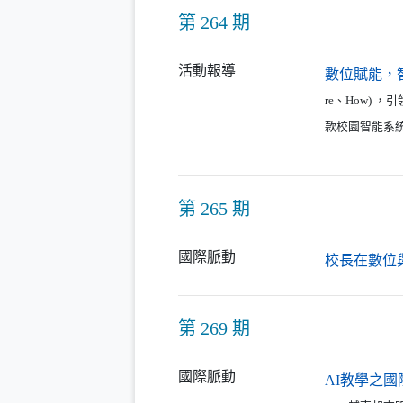
第 264 期
活動報導
數位賦能，
re、How)
款校園智能系
第 265 期
國際脈動
校長在數位
第 269 期
國際脈動
AI教學之