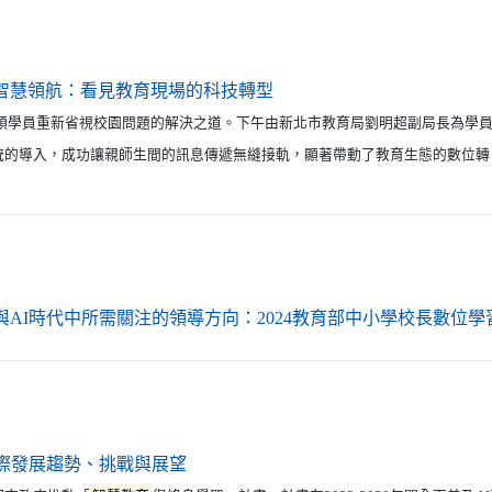
（另開新視窗）
智慧領航：看見教育現場的科技轉型
 ，引領學員重新省視校園問題的解決之道。下午由新北市教育局劉明超副局長為學
統的導入，成功讓親師生間的訊息傳遞無縫接軌，顯著帶動了教育生態的數位轉
與AI時代中所需關注的領導方向：2024教育部中小學校長數位學
（另開新視窗）
國際發展趨勢、挑戰與展望