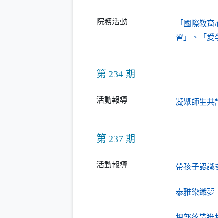
院務活動
「國際教育
習」、「愛
第 234 期
活動報導
凝聚師生共
第 237 期
活動報導
帶孩子認識
泰雅染織夢
把部落帶進