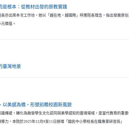
（另開新視窗）
而是根本：從教材出發的原教實踐
組長亦出席本次工作坊，她以「越在地，越國際」呼應院長理念，指出發展原住
多元價值。
（另開新視窗）
的臺灣地景
（另開新視窗）
、以美感為橋，形塑前瞻校園新風貌
知識傳遞，轉化為啟發學生文化認同與美學感知的靈魂場域，是當代教育的重要
導力，本院於2025年12月9至11日辦理「國民中小學校長在職專業研習班」