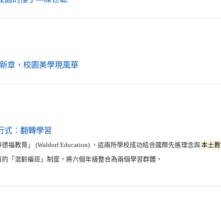
（另開新視窗）
新章，校園美學現風華
（另開新視窗）
行式：翻轉學習
福教育」 (Waldorf Education) ，這兩所學校成功結合國際先進理念與
本土教
育的「混齡編班」制度，將六個年級整合為兩個學習群體，