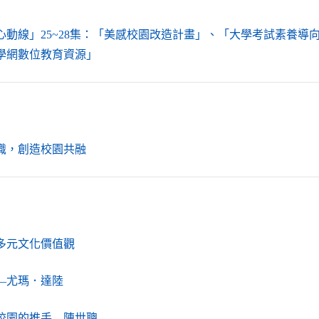
心動線」25~28集：「美感校園改造計畫」、「大學考試素養導
（另開新視窗）
學網數位教育資源」
（另開新視窗）
識，創造校園共融
（另開新視窗）
多元文化價值觀
（另開新視窗）
—尤瑪．達陸
（另開新視窗）
校園的推手—陳世聰