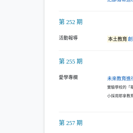
第 252 期
活動報導
本土教育
創
第 255 期
愛學專欄
未來教育進
實驗學校的「華德
小採用耶拿教
第 257 期