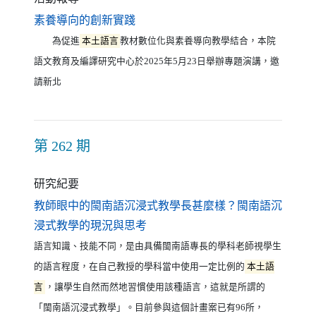
（另開新視窗）
素養導向的創新實踐
為促進
本土語言
教材數位化與素養導向教學結合，本院
語文教育及編譯研究中心於2025年5月23日舉辦專題演講，邀
請新北
第 262 期
研究紀要
教師眼中的閩南語沉浸式教學長甚麼樣？閩南語沉
（另開新視窗）
浸式教學的現況與思考
語言知識、技能不同，是由具備閩南語專長的學科老師視學生
的語言程度，在自己教授的學科當中使用一定比例的
本土語
言
，讓學生自然而然地習慣使用該種語言，這就是所謂的
「閩南語沉浸式教學」。目前參與這個計畫案已有96所，