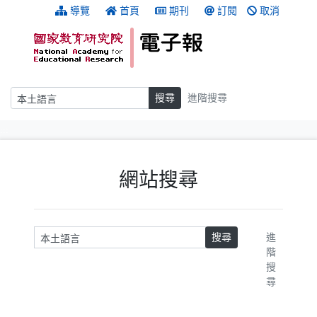
跳到主要內容
:::
導覽
首頁
期刊
訂閱
取消
搜尋
搜尋
進階搜尋
:::
網站搜尋
請輸入關鍵字
搜尋
進
階
搜
尋