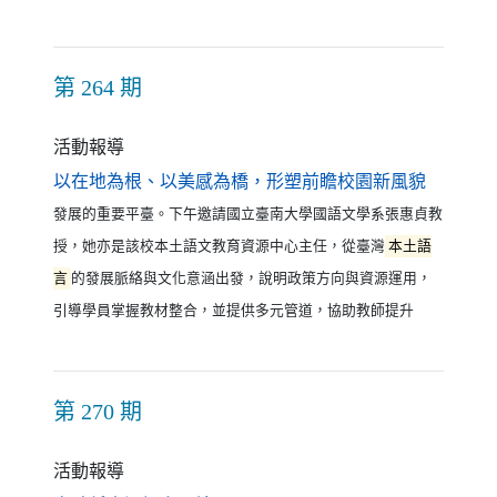
第 264 期
活動報導
（另開新
以在地為根、以美感為橋，形塑前瞻校園新風貌
發展的重要平臺。下午邀請國立臺南大學國語文學系張惠貞教
授，她亦是該校本土語文教育資源中心主任，從臺灣
本土語
言
的發展脈絡與文化意涵出發，說明政策方向與資源運用，
引導學員掌握教材整合，並提供多元管道，協助教師提升
第 270 期
活動報導