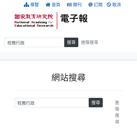
跳到主要內容
:::
導覽
首頁
期刊
訂閱
取消
搜尋
搜尋
進階搜尋
:::
網站搜尋
請輸入關鍵字
搜尋
進
階
搜
尋