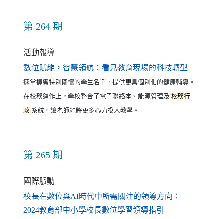
第 264 期
活動報導
（另開新
數位賦能，智慧領航：看見教育現場的科技轉型
速掌握需特別關懷的學生名單，提供更具個別化的健康輔導。
在校務運作上，學校整合了電子聯絡本、能源管理及
校務行
政
系統，讓老師能將更多心力投入教學。
第 265 期
國際脈動
校長在數位與AI時代中所需關注的領導方向：
（另開新視窗）
2024教育部中小學校長數位學習領導指引