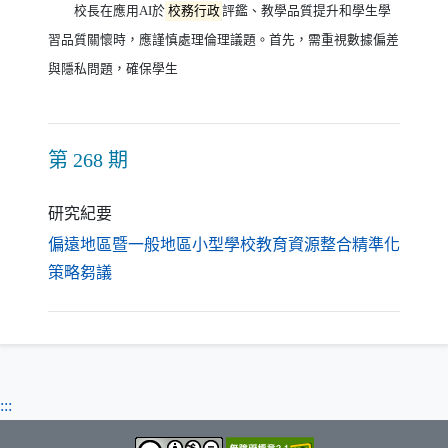
校長在應用AI於
校務行政
評鑑、教學品質提升和學生學
習品質關懷時，應謹慎處理倫理議題。首先，需重視數據偏差
與隱私問題，確保學生
第 268 期
研究紀要
偏遠地區暨一般地區小型學校教育資源整合精準化
（另開新視窗）
策略芻議
:::