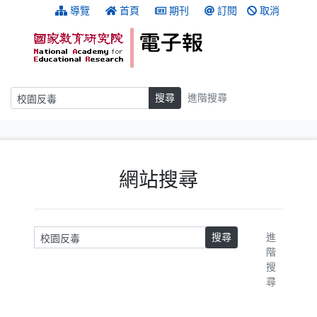
跳到主要內容
:::
導覽
首頁
期刊
訂閱
取消
搜尋
搜尋
進階搜尋
:::
網站搜尋
請輸入關鍵字
搜尋
進
階
搜
尋