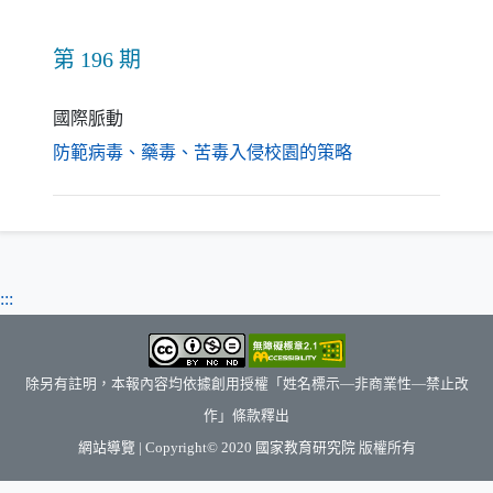
第 196 期
國際脈動
（另開新視窗）
防範病毒、藥毒、苦毒入侵校園的策略
:::
除另有註明，本報內容均依據創用授權「姓名標示—非商業性—禁止改
作」條款釋出
（另開新視窗）
網站導覽
| Copyright© 2020
國家教育研究院
版權所有