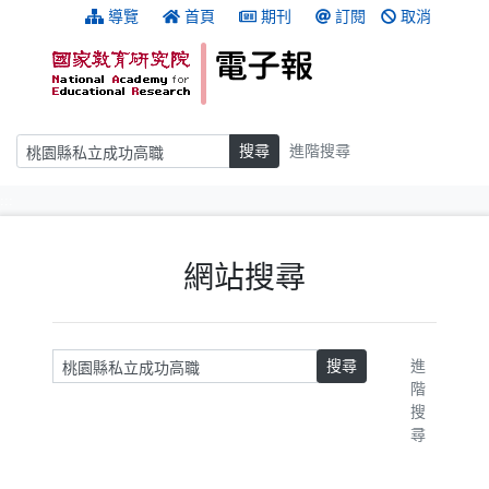
跳到主要內容
:::
導覽
首頁
期刊
訂閱
取消
搜尋
搜尋
進階搜尋
:::
網站搜尋
請輸入關鍵字
搜尋
進
階
搜
尋