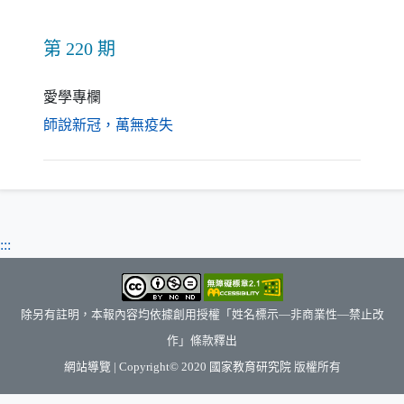
第 220 期
愛學專欄
（另開新視窗）
師說新冠，萬無疫失
:::
除另有註明，本報內容均依據創用授權「姓名標示—非商業性—禁止改
作」條款釋出
（另開新視窗）
網站導覽
| Copyright© 2020
國家教育研究院
版權所有