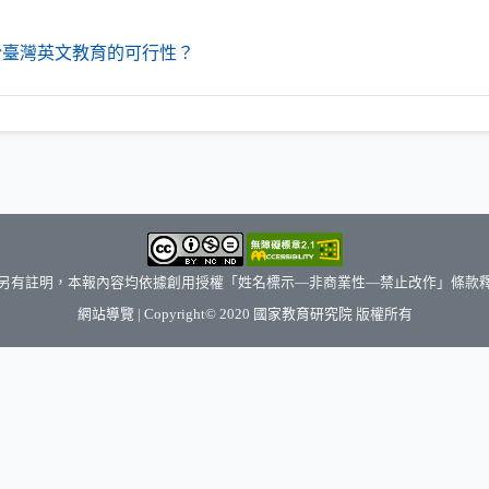
（另開新視窗）
用於臺灣英文教育的可行性？
另有註明，本報內容均依據創用授權「姓名標示—非商業性—禁止改作」條款
（另開新視窗）
網站導覽
| Copyright© 2020
國家教育研究院
版權所有