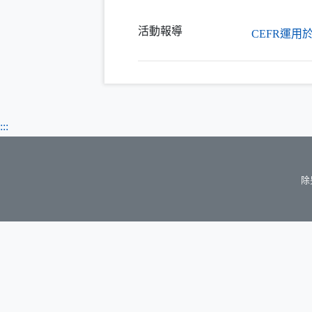
活動報導
CEFR運
:::
除