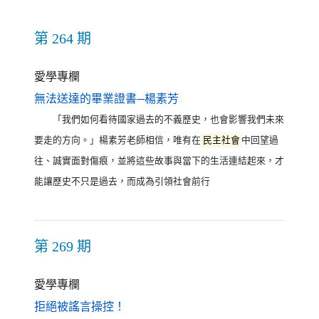
第 264 期
愛學專欄
（另開新視窗）
無法送達的畢業證書─楊素芳
「我們如何看待國家過去的不義歷史，也會影響我們未來
要走的方向。」楊素芳老師相信，唯有在
民主社會
中回望過
往、誠實面對傷痕，並將這些故事與當下的生活連結起來，才
能讓歷史不只是過去，而成為引領社會前行
第 269 期
愛學專欄
（另開新視窗）
拒絕被謠言操控！