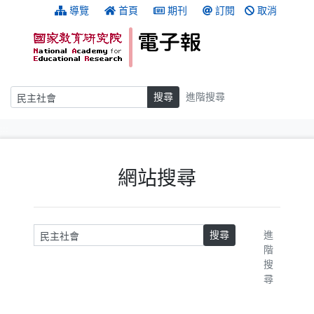
跳到主要內容
:::
導覽
首頁
期刊
訂閱
取消
搜尋
搜尋
進階搜尋
:::
網站搜尋
請輸入關鍵字
搜尋
進
階
搜
尋