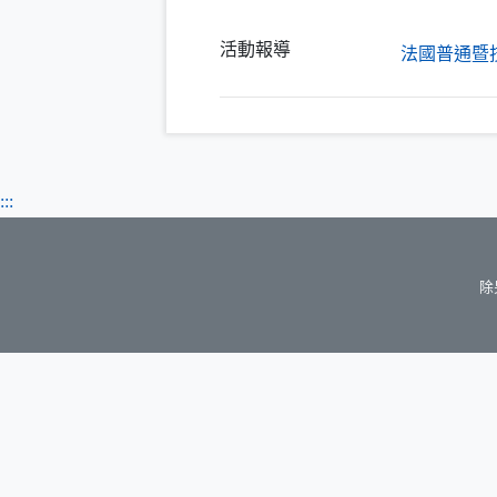
活動報導
法國普通暨
:::
除