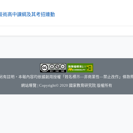
（另開新視窗）
技術高中課綱及其考招連動
另有註明，本報內容均依據創用授權「姓名標示—非商業性—禁止改作」條款
（另開新視窗）
網站導覽
| Copyright© 2020
國家教育研究院
版權所有