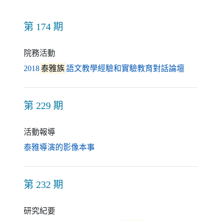
第 174 期
院務活動
（另開新
2018
泰雅族
語文教學經驗和實驗教育對話論壇
第 229 期
活動報導
（另開新視窗）
泰雅導演的影像本事
第 232 期
研究紀要