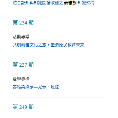
（另開新視
結合認知與知識圖譜取徑之
泰雅族
知識架構
第 234 期
活動報導
（另開新視窗）
共創泰雅文化之旅，塑造原民教育未來
第 237 期
愛學專欄
（另開新視窗）
泰雅染織夢—尤瑪．達陸
第 249 期