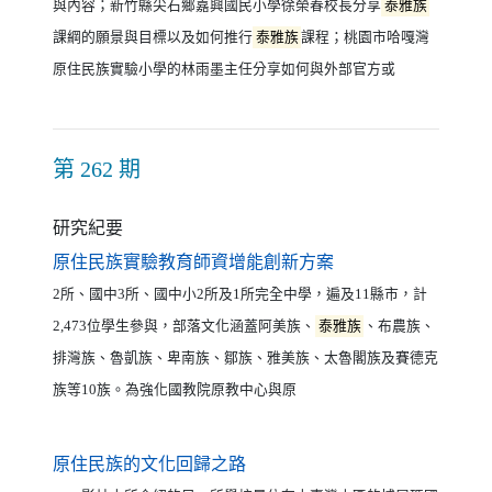
與內容；新竹縣尖石鄉嘉興國民小學徐榮春校長分享
泰雅族
課綱的願景與目標以及如何推行
泰雅族
課程；桃園市哈嘎灣
原住民族實驗小學的林雨墨主任分享如何與外部官方或
第 262 期
研究紀要
（另開新視窗）
原住民族實驗教育師資增能創新方案
2所、國中3所、國中小2所及1所完全中學，遍及11縣市，計
2,473位學生參與，部落文化涵蓋阿美族、
泰雅族
、布農族、
排灣族、魯凱族、卑南族、鄒族、雅美族、太魯閣族及賽德克
族等10族。為強化國教院原教中心與原
（另開新視窗）
原住民族的文化回歸之路