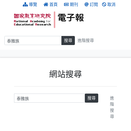
跳到主要內容
:::
導覽
首頁
期刊
訂閱
取消
搜尋
搜尋
進階搜尋
:::
網站搜尋
請輸入關鍵字
搜尋
進
階
搜
尋