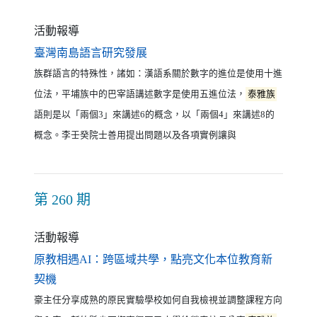
活動報導
（另開新視窗）
臺灣南島語言研究發展
族群語言的特殊性，諸如：漢語系關於數字的進位是使用十進
位法，平埔族中的巴宰語講述數字是使用五進位法，
泰雅族
語則是以「兩個3」來講述6的概念，以「兩個4」來講述8的
概念。李壬癸院士善用提出問題以及各項實例讓與
第 260 期
活動報導
原教相遇AI：跨區域共學，點亮文化本位教育新
（另開新視窗）
契機
豪主任分享成熟的原民實驗學校如何自我檢視並調整課程方向