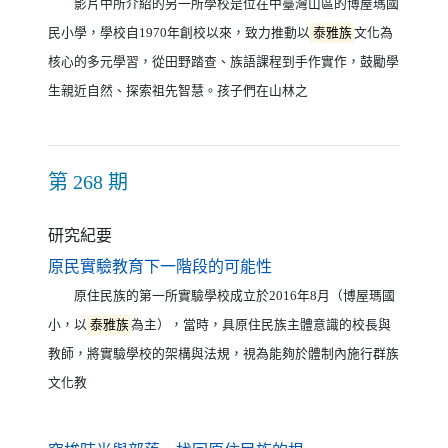
影片中所介紹的另一所學校是位在中臺灣山區的博屋瑪國
民小學，學校自1970年創校以來，致力推動以
泰雅族
文化為
核心的多元學習，從田野踏查、族語課程到手作實作，鼓勵學
生親近自然、探索祖先智慧。孩子們在山林之
第 268 期
研究紀要
（另開新視窗）
原民實驗教育下一階段的可能性
原住民族的第一所實驗學校成立於2016年8月（博屋瑪國
小，以
泰雅族
為主），當時，具原住民族主體意識的校長與
教師，將實驗學校的架構與法規，視為能夠於體制內施行群族
文化教