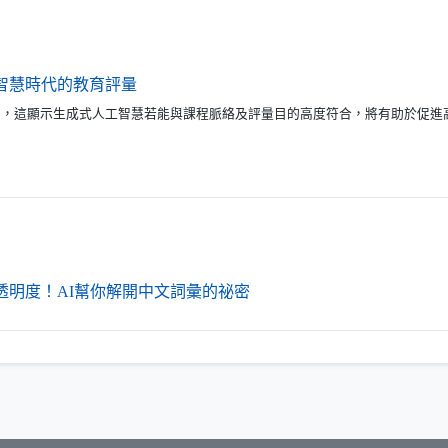
（另開新視窗）
智慧時代的教育評量
師指出，這顯示生成式人工智慧若能與課程脈絡及評量目的高度符合，將有助於促進
（另開新視窗）
透明度！AI幫你解開中文詞彙的祕密