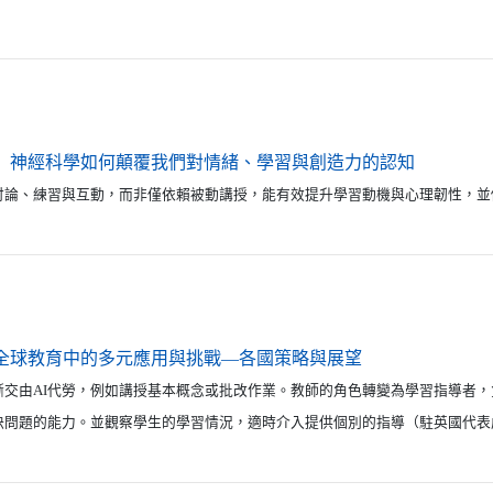
（另開新
】神經科學如何顛覆我們對情緒、學習與創造力的認知
g) ，如討論、練習與互動，而非僅依賴被動講授，能有效提升學習動機與心理韌性，
（另開新視窗）
全球教育中的多元應用與挑戰—各國策略與展望
漸交由AI代勞，例如講授基本概念或批改作業。教師的角色轉變為學習指導者，
決問題的能力。並觀察學生的學習情況，適時介入提供個別的指導（駐英國代表