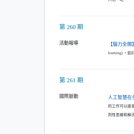
第 260 期
活動報導
【腦力全開
learnin
第 261 期
國際脈動
人工智慧在
的工作可以逐
判性思維和解