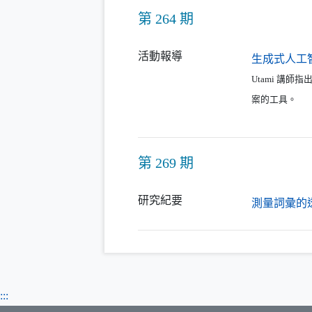
第 264 期
活動報導
生成式人工
Utami 講
案的工具。
第 269 期
研究紀要
測量詞彙的
:::