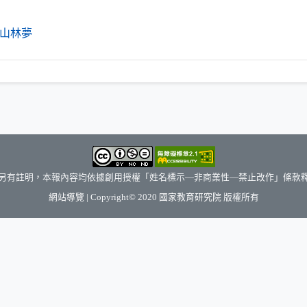
（另開新視窗）
山林夢
另有註明，本報內容均依據創用授權「姓名標示—非商業性—禁止改作」條款
（另開新視窗）
網站導覽
| Copyright© 2020
國家教育研究院
版權所有