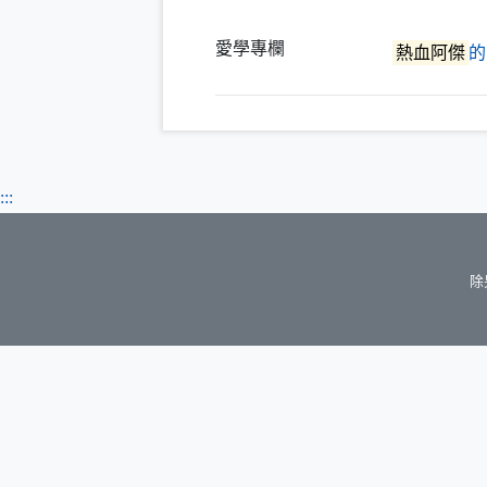
愛學專欄
熱血阿傑
的
:::
除