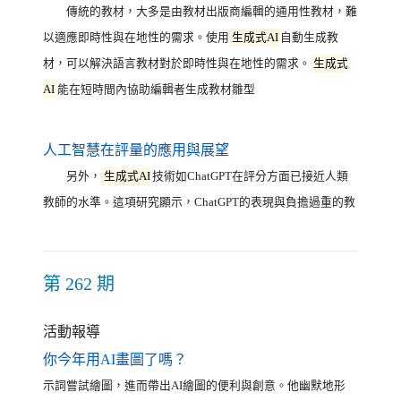
傳統的教材，大多是由教材出版商編輯的通用性教材，難
以適應即時性與在地性的需求。使用
生成式AI
自動生成教
材，可以解決語言教材對於即時性與在地性的需求。
生成式
AI
能在短時間內協助編輯者生成教材雛型
（另開新視窗）
人工智慧在評量的應用與展望
另外，
生成式AI
技術如ChatGPT在評分方面已接近人類
教師的水準。這項研究顯示，ChatGPT的表現與負擔過重的教
第 262 期
活動報導
（另開新視窗）
你今年用AI畫圖了嗎？
示詞嘗試繪圖，進而帶出AI繪圖的便利與創意。他幽默地形