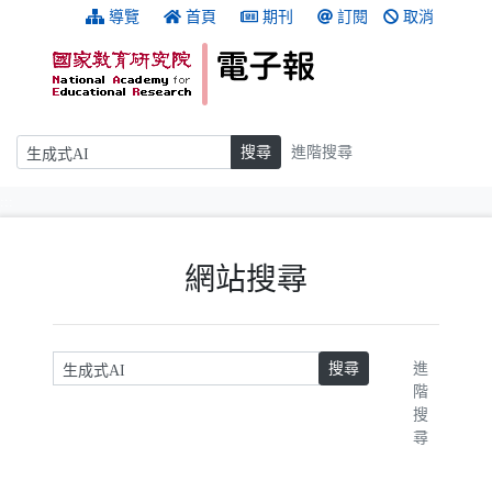
跳到主要內容
:::
導覽
首頁
期刊
訂閱
取消
搜尋
搜尋
進階搜尋
:::
網站搜尋
請輸入關鍵字
搜尋
進
階
搜
尋