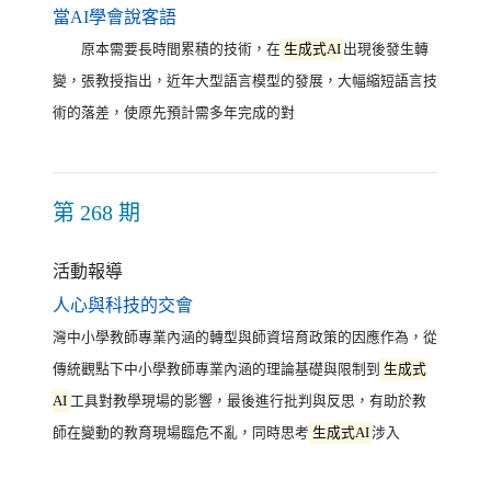
（另開新視窗）
當AI學會說客語
原本需要長時間累積的技術，在
生成式AI
出現後發生轉
變，張教授指出，近年大型語言模型的發展，大幅縮短語言技
術的落差，使原先預計需多年完成的對
第 268 期
活動報導
（另開新視窗）
人心與科技的交會
灣中小學教師專業內涵的轉型與師資培育政策的因應作為，從
傳統觀點下中小學教師專業內涵的理論基礎與限制到
生成式
AI
工具對教學現場的影響，最後進行批判與反思，有助於教
師在變動的教育現場臨危不亂，同時思考
生成式AI
涉入