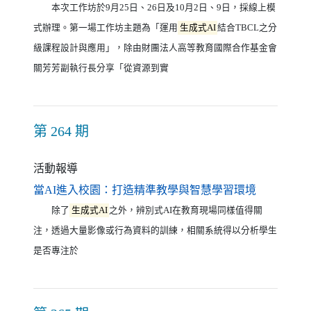
本次工作坊於9月25日、26日及10月2日、9日，採線上模
式辦理。第一場工作坊主題為「運用
生成式AI
結合TBCL之分
級課程設計與應用」，除由財團法人高等教育國際合作基金會
關芳芳副執行長分享「從資源到實
第 264 期
活動報導
（另開新視
當AI進入校園：打造精準教學與智慧學習環境
除了
生成式AI
之外，辨別式AI在教育現場同樣值得關
注，透過大量影像或行為資料的訓練，相關系統得以分析學生
是否專注於