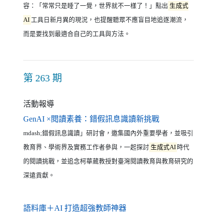
容：「常常只是睡了一覺，世界就不一樣了！」點出
生成式
AI
工具日新月異的現況，也提醒聽眾不應盲目地追逐潮流，
而是要找到最適合自己的工具與方法。
第 263 期
活動報導
（另開新視窗）
GenAI ×閱讀素養：錯假訊息識讀新挑戰
mdash;錯假訊息識讀」研討會，邀集國內外重要學者，並吸引
教育界、學術界及實務工作者參與，一起探討
生成式AI
時代
的閱讀挑戰，並追念柯華葳教授對臺灣閱讀教育與教育研究的
深遠貢獻。
（另開新視窗）
語料庫＋AI 打造超強教師神器