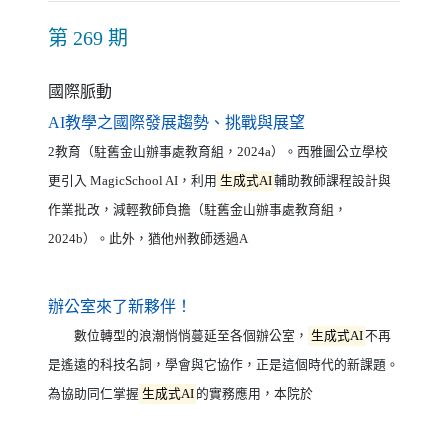
第 269 期
國際脈動
（另開新視窗）
AI教學之國際發展趨勢、挑戰與展望
2教育（駐舊金山辦事處教育組，2024a）。西雅圖公立學校
更引入 MagicSchool AI，利用
生成式AI
輔助教師課程設計與
作業批改，減輕教師負擔（駐舊金山辦事處教育組，
2024b）。此外，猶他州教師透過A
（另開新視窗）
辦公室來了新夥伴！
數位轉型的浪潮悄悄蔓延至各個辦公室，
生成式AI
不再
是遙遠的科技名詞，學會與它協作，正是這個時代的新課題。
為協助同仁掌握
生成式AI
的實務應用，本院於