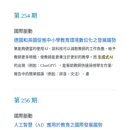
第 254 期
國際脈動
（另開
德國和英國促進中小學教育環境數位化之發展趨勢
果能夠適當的使用AI，該科技可以減輕教師的工作負擔、給予
教師更多時間，使教師能更專注於更好的教學。而
生成式AI
的出現（例如：ChatGPT），能幫助教師快速掃視學生作業/
報告中的簡單錯誤（例如：拼音、文法）、產
第 256 期
國際脈動
（另開新視窗
人工智慧（AI）應用於教育之國際發展趨勢