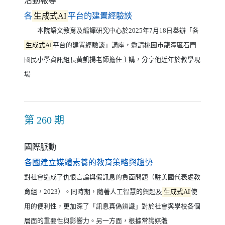
活動報導
（另開新視窗）
各
生成式AI
平台的建置經驗談
本院語文教育及編譯研究中心於2025年7月18日舉辦「各
生成式AI
平台的建置經驗談」講座，邀請桃園市龍潭區石門
國民小學資訊組長黃凱揚老師擔任主講，分享他近年於教學現
場
第 260 期
國際脈動
（另開新視窗）
各國建立媒體素養的教育策略與趨勢
對社會造成了仇恨言論與假訊息的負面問題（駐美國代表處教
育組，2023）。同時期，隨著人工智慧的興起及
生成式AI
使
用的便利性，更加深了「訊息真偽辨識」對於社會與學校各個
層面的重要性與影響力。另一方面，根據常識媒體