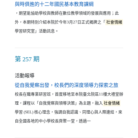
（另開新視窗）
與時俱進的十二年國民基本教育課綱
，期望能協助學校與教師在數位教學領域的發展與應用；此
外，本期特別介紹本院於今年3月27日正式揭牌之「
社會情緒
學習研究室」活動訊息。
第 257 期
活動報導
（另開新
從自我覺察出發，校長們的深度領導力探索之旅
校長在職專業研習班，首度移地至本院臺北院區11樓大禮堂辦
理，課程以「自我覺察與領導決策」為主題，融入
社會情緒
學習 (SEL) 核心理念，強調自我認識、同理心與人際連結，來
自全國各地的中小學校長齊聚一堂，透過一