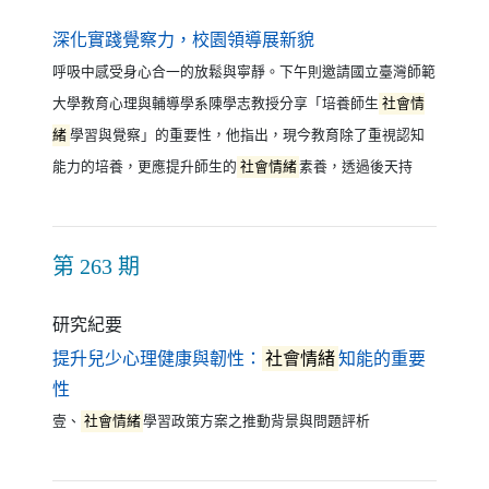
（另開新視窗）
深化實踐覺察力，校園領導展新貌
呼吸中感受身心合一的放鬆與寧靜。下午則邀請國立臺灣師範
大學教育心理與輔導學系陳學志教授分享「培養師生
社會情
緒
學習與覺察」的重要性，他指出，現今教育除了重視認知
能力的培養，更應提升師生的
社會情緒
素養，透過後天持
第 263 期
研究紀要
提升兒少心理健康與韌性：
社會情緒
知能的重要
（另開新視窗）
性
壹、
社會情緒
學習政策方案之推動背景與問題評析