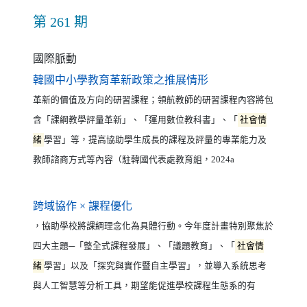
第 261 期
國際脈動
（另開新視窗）
韓國中小學教育革新政策之推展情形
革新的價值及方向的研習課程；領航教師的研習課程內容將包
含「課綱教學評量革新」、「運用數位教科書」、「
社會情
緒
學習」等，提高協助學生成長的課程及評量的專業能力及
教師諮商方式等內容（駐韓國代表處教育組，2024a
（另開新視窗）
跨域協作 × 課程優化
，協助學校將課綱理念化為具體行動。今年度計畫特別聚焦於
四大主題─「整全式課程發展」、「議題教育」、「
社會情
緒
學習」以及「探究與實作暨自主學習」，並導入系統思考
與人工智慧等分析工具，期望能促進學校課程生態系的有