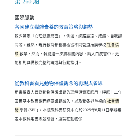
第 260 期
國際脈動
（另開新視窗）
各國建立媒體素養的教育策略與趨勢
較少著墨「心理健康層面」，例如，網路霸凌、成癮、自我認
同等。雖然，現行教育部也積極從不同管道推廣學校
社會情
緒
教學，然而，若能進一步將相關內容，納入白皮書中，更
能相對具備較完整的論述與行動指引。
（另開新視窗）
從教科書看見動物保護觀念的再現與省思
用書編審人員對動物保護議題的理解與實務應用，呼應十二年
國民基本教育課程綱要議題融入，以及受各界重視的
社會情
緒
學習 (SEL) ，本院教科書研究中心於2025年8月11日舉辦審
定本教科用書專題研習，邀請在動物保