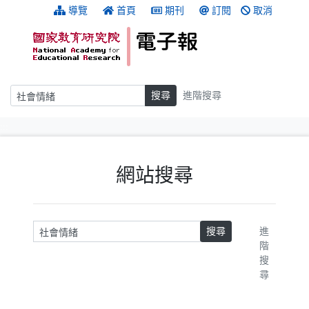
跳到主要內容
:::
導覽
首頁
期刊
訂閱
取消
搜尋
搜尋
進階搜尋
:::
網站搜尋
請輸入關鍵字
搜尋
進
階
搜
尋