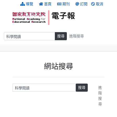
跳到主要內容
:::
導覽
首頁
期刊
訂閱
取消
搜尋
搜尋
進階搜尋
:::
網站搜尋
請輸入關鍵字
搜尋
進
階
搜
尋