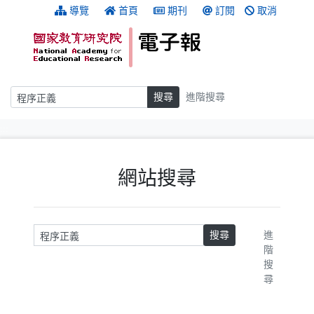
跳到主要內容
:::
導覽
首頁
期刊
訂閱
取消
搜尋
搜尋
進階搜尋
:::
網站搜尋
請輸入關鍵字
搜尋
進
階
搜
尋