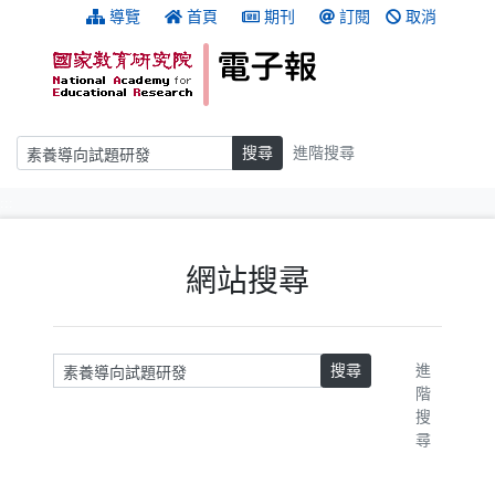
跳到主要內容
:::
導覽
首頁
期刊
訂閱
取消
搜尋
搜尋
進階搜尋
:::
網站搜尋
請輸入關鍵字
搜尋
進
階
搜
尋