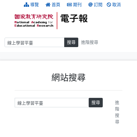
跳到主要內容
:::
導覽
首頁
期刊
訂閱
取消
搜尋
搜尋
進階搜尋
:::
網站搜尋
請輸入關鍵字
搜尋
進
階
搜
尋