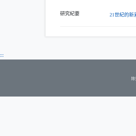
研究紀要
21世紀的
:::
除