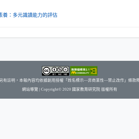
（另開新視窗）
新素養：多元識讀能力的評估
另有註明，本報內容均依據創用授權「姓名標示—非商業性—禁止改作」條款
（另開新視窗）
網站導覽
| Copyright© 2020
國家教育研究院
版權所有