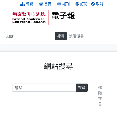
跳到主要內容
:::
導覽
首頁
期刊
訂閱
取消
搜尋
搜尋
進階搜尋
:::
網站搜尋
請輸入關鍵字
搜尋
進
階
搜
尋