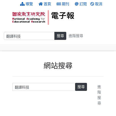
跳到主要內容
:::
導覽
首頁
期刊
訂閱
取消
搜尋
搜尋
進階搜尋
:::
網站搜尋
請輸入關鍵字
搜尋
進
階
搜
尋