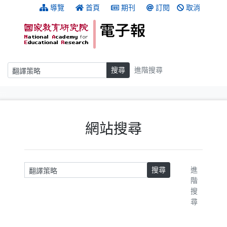
跳到主要內容
:::
導覽
首頁
期刊
訂閱
取消
搜尋
搜尋
進階搜尋
:::
網站搜尋
請輸入關鍵字
搜尋
進
階
搜
尋