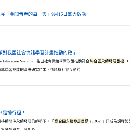
（另開新視窗）
影展「翻閱青春的每一天」9月15日盛大啟動
（另開新視窗）
策對我國社會情緒學習計畫推動的啟示
ng for Education Systems」指出社會情緒學習政策推動符合
聯合國永續發展目標
（
情緒學習技能的實證研究結果，情緒與社會互動的
（另開新視窗）
只是排行程！
續關注永續發展的趨勢下，「
聯合國永續發展目標
(SDGs) 」已成為課
」等抽象概念，轉化為