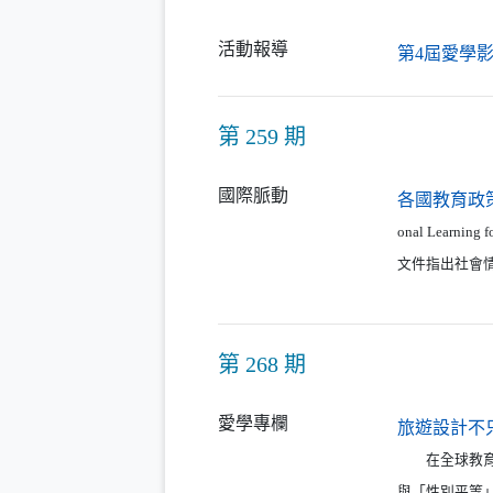
活動報導
第4屆愛學
第 259 期
國際脈動
各國教育政
onal Learni
文件指出社會
第 268 期
愛學專欄
旅遊設計不
在全球教育持
與「性別平等