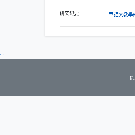
研究紀要
華語文教學
:::
除