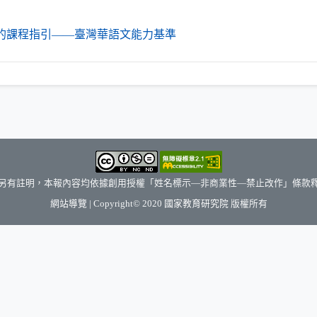
（另開新視窗）
的課程指引——臺灣華語文能力基準
另有註明，本報內容均依據創用授權「姓名標示—非商業性—禁止改作」條款
（另開新視窗）
網站導覽
| Copyright© 2020
國家教育研究院
版權所有