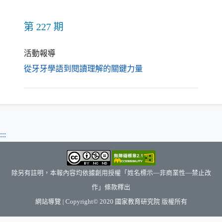
第 227 期
活動報導
（另開新視窗）
從牙牙學語到閱讀理解的關鍵力量
:::
除另有註明，本報內容均依據創用授權「姓名標示—非商業性—禁止改
作」條款釋出
（另開新視窗）
網站導覽
| Copyright© 2020
國家教育研究院
版權所有