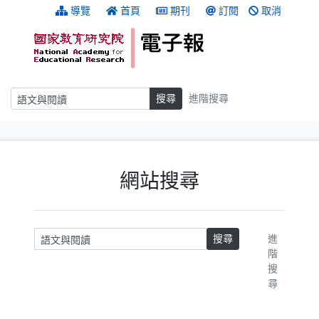
跳到主要內容
:::
導覽
首頁
期刊
訂閱
取消
搜尋
搜尋
進階搜尋
:::
網站搜尋
請輸入關鍵字
搜尋
進
階
搜
尋