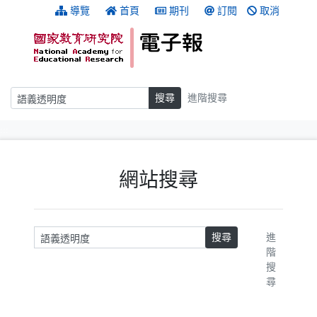
跳到主要內容
:::
導覽
首頁
期刊
訂閱
取消
搜尋
搜尋
進階搜尋
:::
網站搜尋
請輸入關鍵字
搜尋
進
階
搜
尋