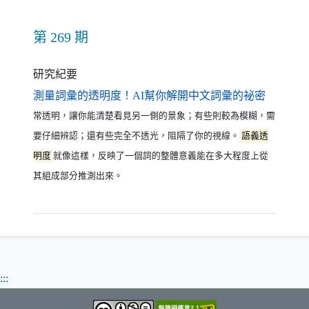
第 269 期
研究紀要
（另開新
測量詞彙的透明度！AI幫你解開中文詞彙的祕密
常透明，讓你能清楚看見另一側的景象；有些則較為模糊，需
要仔細辨認；還有些完全不透光，阻隔了你的視線。
語義透
明度
就像這樣，反映了一個詞的整體意義能在多大程度上從
其組成部分推測出來。
:::