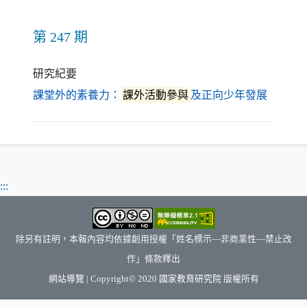
第 247 期
研究紀要
（另開
課堂外的素養力：
課外活動參與
及正向少年發展
:::
除另有註明，本報內容均依據創用授權「姓名標示—非商業性—禁止改
作」條款釋出
（另開新視窗）
網站導覽
| Copyright© 2020
國家教育研究院
版權所有