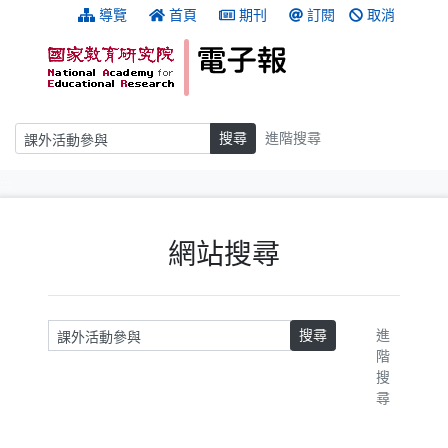
跳到主要內容
:::
導覽
首頁
期刊
訂閱
取消
搜尋
搜尋
進階搜尋
:::
網站搜尋
請輸入關鍵字
搜尋
進
階
搜
尋