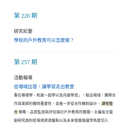
第 220 期
研究紀要
（另開新視窗）
學校的戶外教育可以怎麼做？
第 257 期
活動報導
（另開新視窗）
從場域出發，讓學習走出教室
重在哪裡學、和誰一起學以及向誰學習」，點出場域、團隊合
作與業師的獨特重要性，並進一步從合作機制設計、
課程整
合
策略、品質監測與評估探討戶外教育的實踐。主編吳文龍
副研究員則從場域資源盤點以及未來發展倡議等角度切入