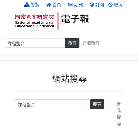
跳到主要內容
:::
導覽
首頁
期刊
訂閱
取消
搜尋
搜尋
進階搜尋
:::
網站搜尋
請輸入關鍵字
搜尋
進
階
搜
尋