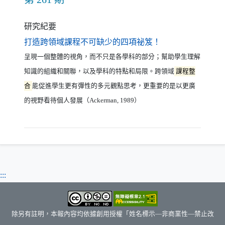
研究紀要
（另開新視窗）
打造跨領域課程不可缺少的四項祕笈！
呈現一個整體的視角，而不只是各學科的部分；幫助學生理解
知識的組織和關聯，以及學科的特點和局限。跨領域
課程整
合
能促進學生更有彈性的多元觀點思考，更重要的是以更廣
的視野看待個人發展（Ackerman, 1989）
:::
除另有註明，本報內容均依據創用授權「姓名標示—非商業性—禁止改