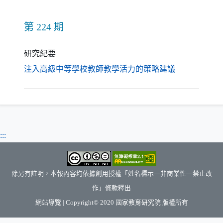
第 224 期
研究紀要
（另開新視窗
注入高級中等學校教師教學活力的策略建議
:::
除另有註明，本報內容均依據創用授權「姓名標示—非商業性—禁止改
作」條款釋出
（另開新視窗）
網站導覽
| Copyright© 2020
國家教育研究院
版權所有