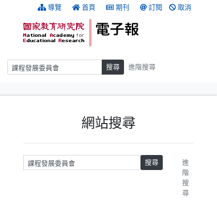
跳到主要內容
:::
導覽
首頁
期刊
訂閱
取消
搜尋
搜尋
進階搜尋
:::
網站搜尋
請輸入關鍵字
搜尋
進
階
搜
尋