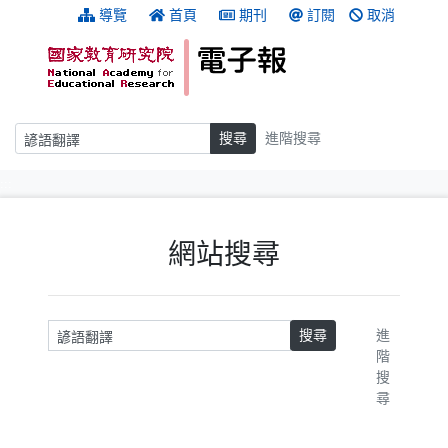
跳到主要內容
:::
導覽
首頁
期刊
訂閱
取消
搜尋
搜尋
進階搜尋
:::
網站搜尋
請輸入關鍵字
搜尋
進
階
搜
尋