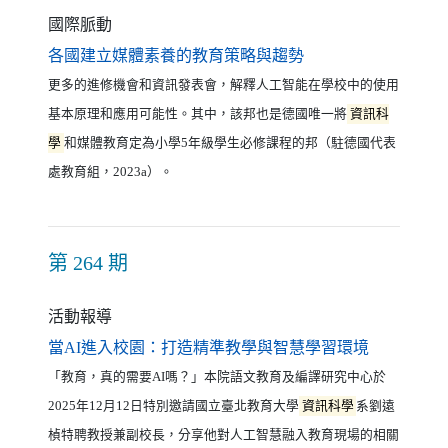
國際脈動
（另開新視窗）
各國建立媒體素養的教育策略與趨勢
更多的進修機會和資訊發表會，解釋人工智能在學校中的使用
基本原理和應用可能性。其中，該邦也是德國唯一將
資訊科
學
和媒體教育定為小學5年級學生必修課程的邦（駐德國代表
處教育組，2023a）。
第 264 期
活動報導
（另開新視
當AI進入校園：打造精準教學與智慧學習環境
「教育，真的需要AI嗎？」本院語文教育及編譯研究中心於
2025年12月12日特別邀請國立臺北教育大學
資訊科學
系劉遠
楨特聘教授兼副校長，分享他對人工智慧融入教育現場的相關