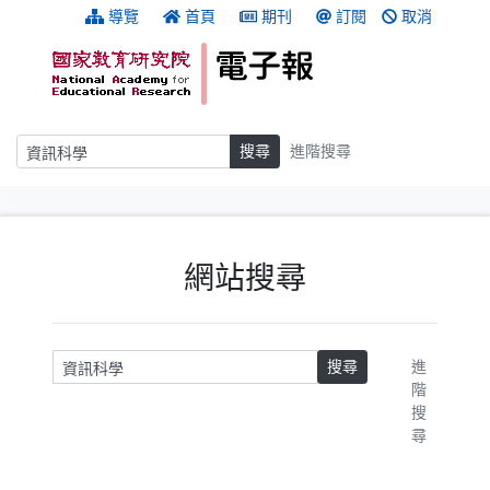
跳到主要內容
:::
導覽
首頁
期刊
訂閱
取消
搜尋
搜尋
進階搜尋
:::
網站搜尋
請輸入關鍵字
搜尋
進
階
搜
尋