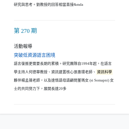
研究與思考。劉教授的回答相當直接&mda
第 270 期
活動報導
（另開新視窗）
突破低資源語言困境
語言復振更需要長期的累積。研究團隊自1994年起，在語言
學主持人何德華教授、資訊建置核心張惠環老師、
資訊科學
夥伴楊孟蒨老師，以及達悟語母語顧問董瑪女 (si Somapni) 女
士的共同努力下，展開長達20多