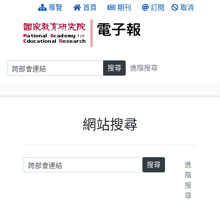
跳到主要內容
:::
導覽
首頁
期刊
訂閱
取消
搜尋
搜尋
進階搜尋
:::
網站搜尋
請輸入關鍵字
搜尋
進
階
搜
尋