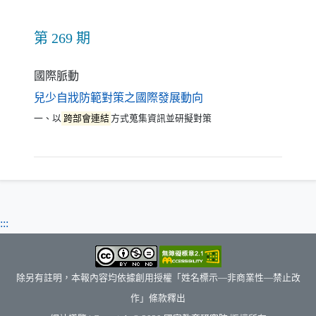
第 269 期
國際脈動
（另開新視窗）
兒少自戕防範對策之國際發展動向
一、以
跨部會連結
方式蒐集資訊並研擬對策
:::
除另有註明，本報內容均依據創用授權「姓名標示—非商業性—禁止改
作」條款釋出