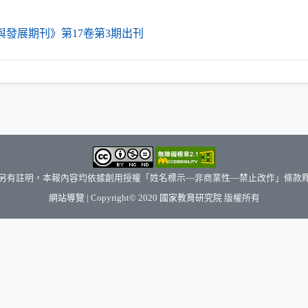
（另開新視窗）
與發展期刊》第17卷第3期出刊
另有註明，本報內容均依據創用授權「姓名標示—非商業性—禁止改作」條款
（另開新視窗）
網站導覽
| Copyright© 2020
國家教育研究院
版權所有