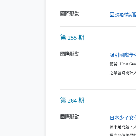
國際脈動
因應疫情期
第 255 期
國際脈動
吸引國際學
簽證（Post G
之學習時間計
第 264 期
國際脈動
日本少子女
源不足問題，
提高非傳統學