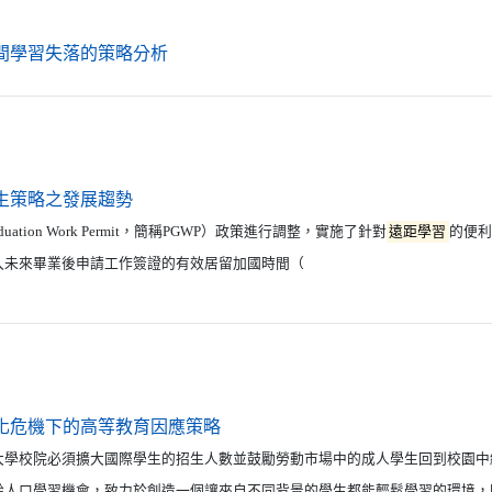
（另開新視窗）
間學習失落的策略分析
（另開新視窗）
生策略之發展趨勢
raduation Work Permit，簡稱PGWP）政策進行調整，實施了針對
遠距學習
的便利
入未來畢業後申請工作簽證的有效居留加國時間（
（另開新視窗）
化危機下的高等教育因應策略
大學校院必須擴大國際學生的招生人數並鼓勵勞動市場中的成人學生回到校園中
齡人口學習機會，致力於創造一個讓來自不同背景的學生都能輕鬆學習的環境，