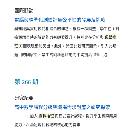
國際脈動
（另開新視窗
電腦與標準化測驗評量公平性的發展及挑戰
科知識與實用技能相結合的理念。根據一項調查，學生在面對
這類題目時的解題能力有顯著提升，特別是在分析與
邏輯推
理
方面表現更加突出。此外，跨國比較研究顯示，引入此類
題目的國家中，學生的創新思維能力平均提高15%。這
第 266 期
研究紀要
（另開新視
高中數學課程分級與職場需求對應之研究探索
．加入
邏輯推理
與程式設計課程，提升學生實際應用
能力，以滿足現代職場的核心能力需求。