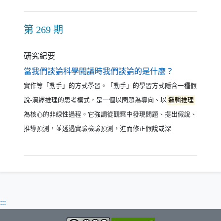
第 269 期
研究紀要
（另開新視窗
當我們談論科學閱讀時我們談論的是什麼？
實作等「動手」的方式學習。「動手」的學習方式隱含一種假
說-演繹推理的思考模式，是一個以問題為導向、以
邏輯推理
為核心的非線性過程。它強調從觀察中發現問題、提出假說、
推導預測，並透過實驗檢驗預測，進而修正假說或深
:::