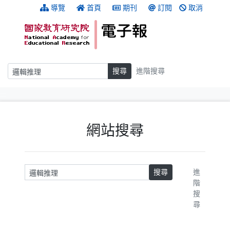
跳到主要內容
:::
導覽
首頁
期刊
訂閱
取消
搜尋
搜尋
進階搜尋
:::
網站搜尋
請輸入關鍵字
搜尋
進
階
搜
尋