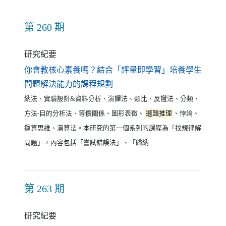
第 260 期
研究紀要
你會教核心素養嗎？結合「評量即學習」培養學生
（另開新視窗）
問題解決能力的課程規劃
納法、實驗設計&資料分析、演譯法、類比、反證法、分類、
方法-目的分析法、等價關係、圖形表徵、
邏輯推理
、悖論、
運算思維、演算法。本研究的第一個系列的課程為「找規律解
問題」，內容包括「嘗試錯誤法」、「歸納
第 263 期
研究紀要