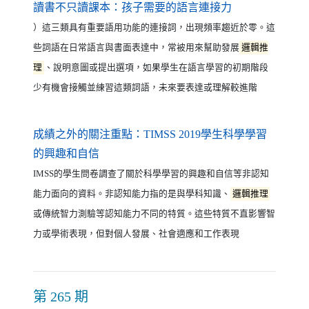
（另開新視窗）
讀書不只讀課本：孩子需要的語言連接力
）這三類具有重要語用功能的連接詞，出現頻率趨近於零。這
些詞語在日常語言與書面表達中，常被用來幫助發展
邏輯推
理
、說明意圖或提出選項，如果學生在語言學習的初期階段
少有機會接觸並練習這類詞語，未來要表達或理解較進階
成績之外的關注重點：TIMSS 2019學生科學學習
（另開新視窗）
的興趣和自信
IMSS的學生問卷調查了關於科學學習的興趣和自信等非認知
能力面向的資料。非認知能力指的是與學科知識、
邏輯推理
或傳統智力測驗等認知能力不同的特質。這些特質不直影響智
力或學術表現，但對個人發展、社會適應和工作表現
第 265 期