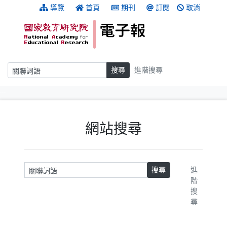
跳到主要內容
:::
導覽
首頁
期刊
訂閱
取消
搜尋
搜尋
進階搜尋
:::
網站搜尋
請輸入關鍵字
搜尋
進
階
搜
尋