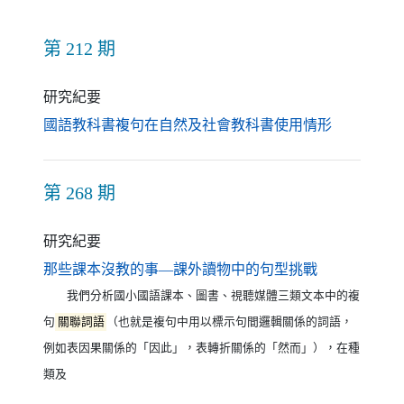
第 212 期
研究紀要
（另開新視
國語教科書複句在自然及社會教科書使用情形
第 268 期
研究紀要
（另開新視窗
那些課本沒教的事—課外讀物中的句型挑戰
我們分析國小國語課本、圖書、視聽媒體三類文本中的複
句
關聯詞語
（也就是複句中用以標示句間邏輯關係的詞語，
例如表因果關係的「因此」，表轉折關係的「然而」），在種
類及