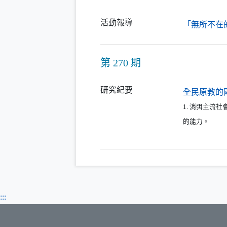
活動報導
「無所不在
第 270 期
研究紀要
全民原教的
1. 消弭主流
的能力。
:::