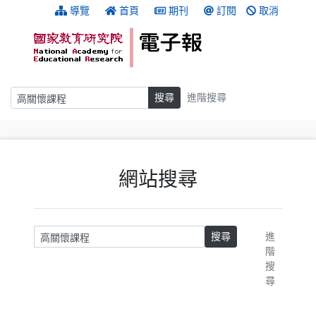
跳到主要內容
:::
導覽
首頁
期刊
訂閱
取消
搜尋
搜尋
進階搜尋
:::
網站搜尋
請輸入關鍵字
搜尋
進
階
搜
尋