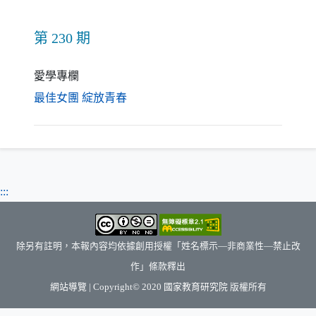
第 230 期
愛學專欄
（另開新視窗）
最佳女團 綻放青春
:::
除另有註明，本報內容均依據創用授權「姓名標示—非商業性—禁止改
作」條款釋出
（另開新視窗）
網站導覽
| Copyright© 2020
國家教育研究院
版權所有