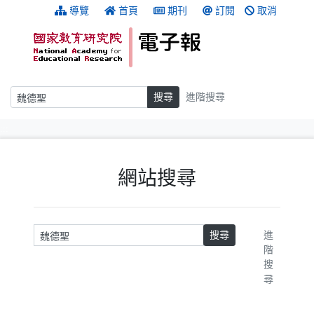
跳到主要內容
:::
導覽
首頁
期刊
訂閱
取消
搜尋
搜尋
進階搜尋
:::
網站搜尋
請輸入關鍵字
搜尋
進
階
搜
尋