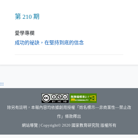
第 210 期
愛學專欄
（另開新視窗）
成功的祕訣，在堅持到底的信念
:::
除另有註明，本報內容均依據創用授權「姓名標示—非商業性—禁止改
作」條款釋出
（另開新視窗）
網站導覽
| Copyright© 2020
國家教育研究院
版權所有