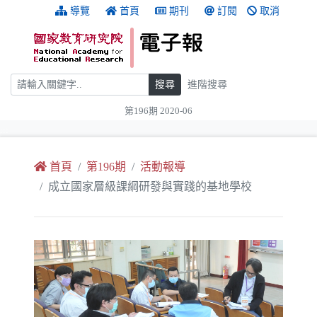
跳到主要內容
:::
導覽
首頁
期刊
訂閱
取消
搜尋
搜尋
進階搜尋
第196期 2020-06
:::
首頁
第196期
活動報導
成立國家層級課綱研發與實踐的基地學校