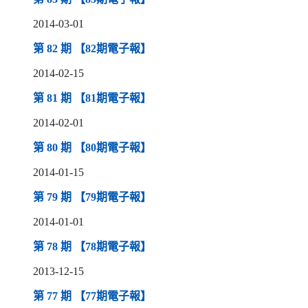
2014-03-01
（另開新視窗）
第 82 期 【82期電子報】
2014-02-15
（另開新視窗）
第 81 期 【81期電子報】
2014-02-01
（另開新視窗）
第 80 期 【80期電子報】
2014-01-15
（另開新視窗）
第 79 期 【79期電子報】
2014-01-01
（另開新視窗）
第 78 期 【78期電子報】
2013-12-15
（另開新視窗）
第 77 期 【77期電子報】