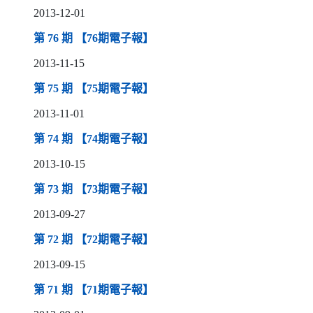
2013-12-01
（另開新視窗）
第 76 期 【76期電子報】
2013-11-15
（另開新視窗）
第 75 期 【75期電子報】
2013-11-01
（另開新視窗）
第 74 期 【74期電子報】
2013-10-15
（另開新視窗）
第 73 期 【73期電子報】
2013-09-27
（另開新視窗）
第 72 期 【72期電子報】
2013-09-15
（另開新視窗）
第 71 期 【71期電子報】