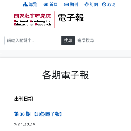
跳到主要內容
:::
導覽
首頁
期刊
訂閱
取消
搜尋
搜尋
進階搜尋
:::
各期電子報
出刊日期
（另開新視窗）
第 30 期 【30期電子報】
2011-12-15