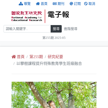
跳到主要內容
:::
導覽
首頁
期刊
訂閱
取消
搜尋
搜尋
進階搜尋
第255期 2025-05
:::
首頁
第255期
研究紀要
以攀樹課程提升特殊教育學生班級融合