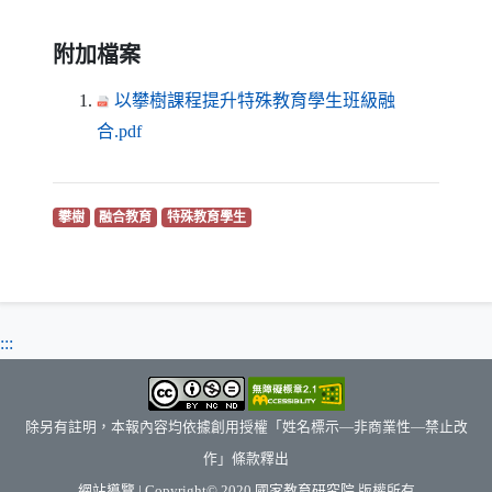
附加檔案
以攀樹課程提升特殊教育學生班級融
（另開新視窗）
合.pdf
（另開新視窗）
（另開新視窗）
（另開新視窗）
攀樹
融合教育
特殊教育學生
:::
除另有註明，本報內容均依據創用授權「姓名標示—非商業性—禁止改
作」條款釋出
（另開新視窗）
網站導覽
| Copyright© 2020
國家教育研究院
版權所有