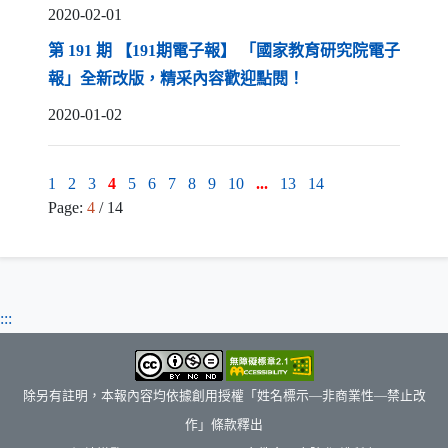
2020-02-01
第 191 期 【191期電子報】 「國家教育研究院電子
（另開新視窗）
報」全新改版，精采內容歡迎點閱！
2020-01-02
1
2
3
4
5
6
7
8
9
10
...
13
14
Page:
4
/ 14
:::
除另有註明，本報內容均依據創用授權「姓名標示—非商業性—禁止改
作」條款釋出