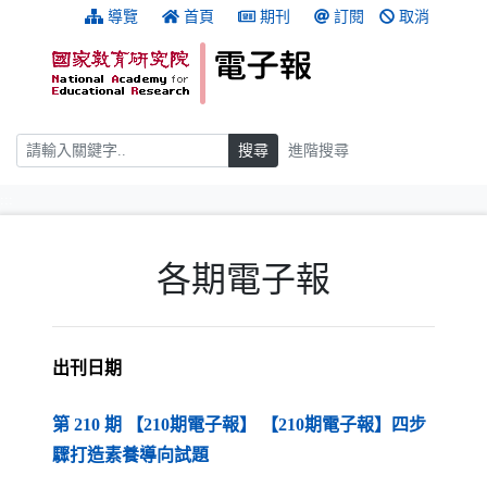
跳到主要內容
:::
導覽
首頁
期刊
訂閱
取消
搜尋
搜尋
進階搜尋
:::
各期電子報
出刊日期
第 210 期 【210期電子報】 【210期電子報】四步
（另開新視窗）
驟打造素養導向試題